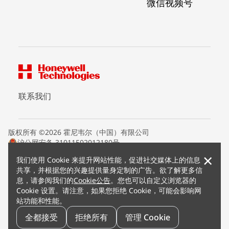
微信视频号
联系我们
版权所有 ©2026 霍尼韦尔（中国）有限公司
沪公网安备 31011502012180号
沪ICP备15008415号
×
我们使用 Cookie 来提升网站性能，促进社交媒体上的信息
条款条约
共享，并根据您的兴趣提供量身定制的广告。欲了解更多信
隐私声明
息，请参阅我们的
Cookie公告
。您也可以自定义浏览器的
您的隐私选项
Cookie 设置。请注意，如果您拒绝 Cookie，可能会影响网
霍尼韦尔科技Cookie通知
站功能和性能。
退订
漏洞报告
全都接受
拒绝所有
管理 Cookie