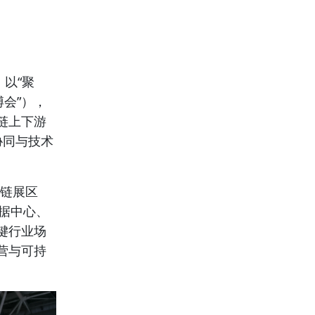
）以“聚
会”），
链上下游
协同与技术
造链展区
数据中心、
键行业场
营与可持
。