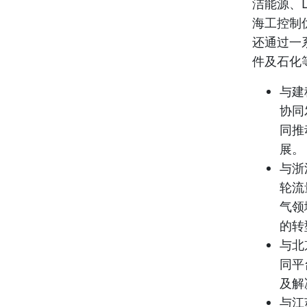
洁能源、
海工控制
还通过一
件及石化
与建
协同
同推
展。
与浙
轮流
气领
的转
与北
同平
及解
与江