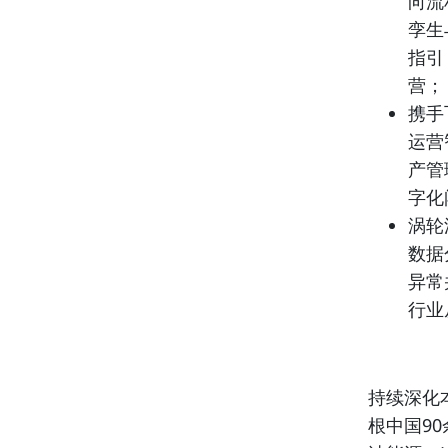
向流
孪生
指引
营；
携手
运营
产管
字化
涡轮
数据
异常
行业
持续深化
根中国9