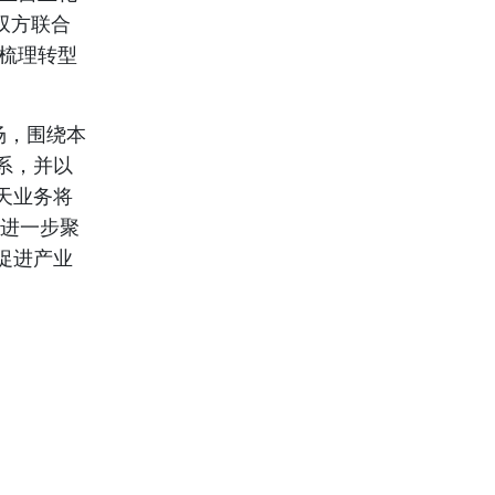
双方联合
梳理转型
场，围绕本
系，并以
天业务将
，进一步聚
促进产业