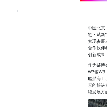
中国北京，
链・赋新
实现参展
合作伙伴
创新成果
作为链博
W3馆W
船舶海工
景的解决
续发展方