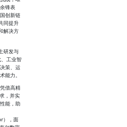
裁余锋表
中国创新链
共同提升
和解决方
土研发与
化、工业智
、决策、运
技术能力。
，凭借高精
求，并实
制性能，助
or），面