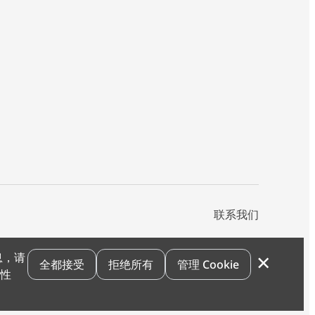
联系我们
×
息，请
私声明
您的隐私选项
霍尼韦尔科技Cookie通知
退订
漏洞报告
全都接受
拒绝所有
管理 Cookie
和性