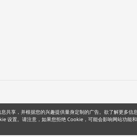
上的信息共享，并根据您的兴趣提供量身定制的广告。欲了解更多信
沪公网安备 31011502012180号
沪ICP备15008415号
条款条约
隐
kie 设置。请注意，如果您拒绝 Cookie，可能会影响网站功能