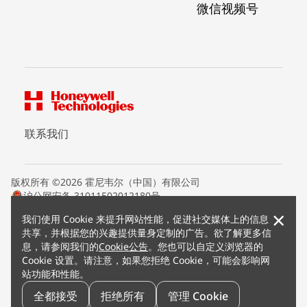
微信视频号
联系我们
版权所有 ©2026 霍尼韦尔（中国）有限公司
沪公网安备 31011502012180号
沪ICP备15008415号
×
我们使用 Cookie 来提升网站性能，促进社交媒体上的信息
条款条约
共享，并根据您的兴趣提供量身定制的广告。欲了解更多信
隐私声明
息，请参阅我们的
Cookie公告
。您也可以自定义浏览器的
您的隐私选项
Cookie 设置。请注意，如果您拒绝 Cookie，可能会影响网
霍尼韦尔科技Cookie通知
站功能和性能。
退订
漏洞报告
全都接受
拒绝所有
管理 Cookie