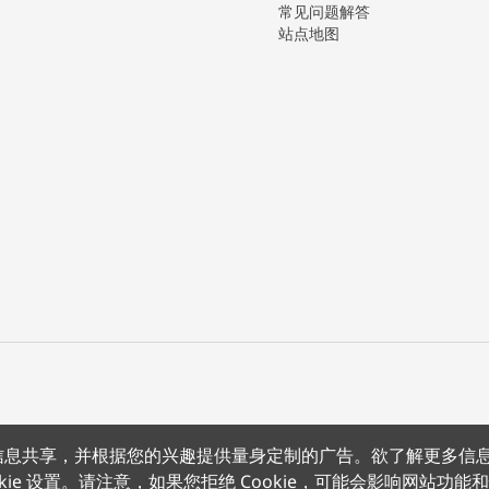
常见问题解答
站点地图
上的信息共享，并根据您的兴趣提供量身定制的广告。欲了解更多信
沪公网安备 31011502012180号
沪ICP备15008415号
条款条约
隐
kie 设置。请注意，如果您拒绝 Cookie，可能会影响网站功能