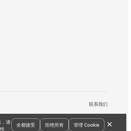
联系我们
×
息，请
私声明
您的隐私选项
霍尼韦尔科技Cookie通知
退订
漏洞报告
全都接受
拒绝所有
管理 Cookie
和性