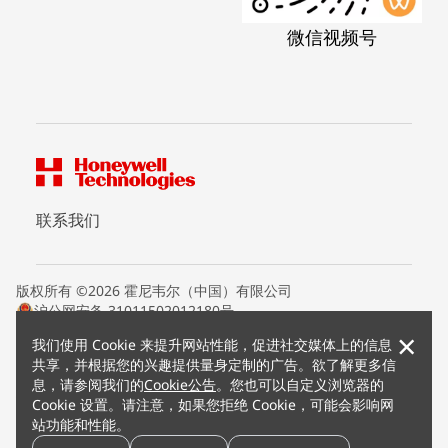
微信视频号
联系我们
版权所有 ©2026 霍尼韦尔（中国）有限公司
沪公网安备 31011502012180号
沪ICP备15008415号
×
我们使用 Cookie 来提升网站性能，促进社交媒体上的信息
条款条约
共享，并根据您的兴趣提供量身定制的广告。欲了解更多信
隐私声明
息，请参阅我们的
Cookie公告
。您也可以自定义浏览器的
您的隐私选项
Cookie 设置。请注意，如果您拒绝 Cookie，可能会影响网
霍尼韦尔科技Cookie通知
站功能和性能。
退订