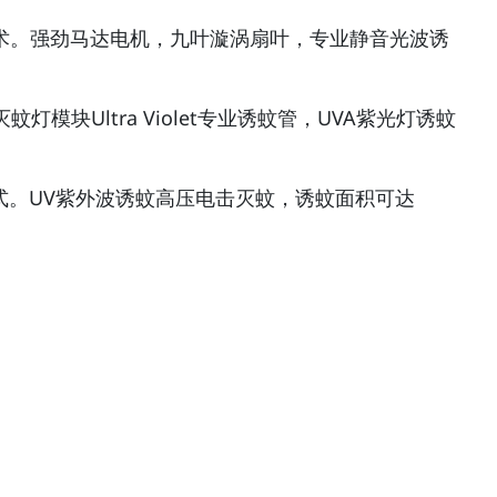
灯诱蚊技术。强劲马达电机，九叶漩涡扇叶，专业静音光波诱
Ultra Violet专业诱蚊管，UVA紫光灯诱蚊
模式。UV紫外波诱蚊高压电击灭蚊，诱蚊面积可达