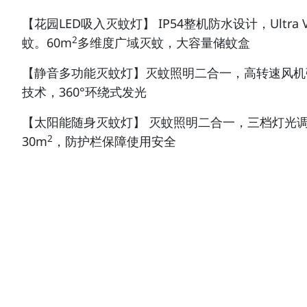
【花园LED吸入灭蚊灯】 IP54整机防水设计，Ult
2
蚊。60m
多维度广域灭蚊，大容量储蚊盒
【静音多功能灭蚊灯】灭蚊照明二合一，高转速风机强劲
技术，360°环绕式发光
【太阳能随身灭蚊灯】 灭蚊照明二合一，三档灯光调
2
30m
，防护栏保障使用安全