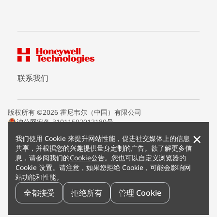
联系我们
版权所有 ©2026 霍尼韦尔（中国）有限公司
沪公网安备 31011502012180号
沪ICP备15008415号
×
我们使用 Cookie 来提升网站性能，促进社交媒体上的信息
条款条约
共享，并根据您的兴趣提供量身定制的广告。欲了解更多信
隐私声明
息，请参阅我们的
Cookie公告
。您也可以自定义浏览器的
您的隐私选项
Cookie 设置。请注意，如果您拒绝 Cookie，可能会影响网
霍尼韦尔科技Cookie通知
站功能和性能。
退订
漏洞报告
全都接受
拒绝所有
管理 Cookie