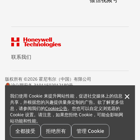
联系我们
版权所有 ©2026 霍尼韦尔（中国）有限公司
沪公网安备 31011502012180号
沪ICP备15008415号
×
我们使用 Cookie 来提升网站性能，促进社交媒体上的信息
条款条约
共享，并根据您的兴趣提供量身定制的广告。欲了解更多信
隐私声明
息，请参阅我们的
Cookie公告
。您也可以自定义浏览器的
您的隐私选项
Cookie 设置。请注意，如果您拒绝 Cookie，可能会影响网
霍尼韦尔科技Cookie通知
站功能和性能。
退订
漏洞报告
全都接受
拒绝所有
管理 Cookie