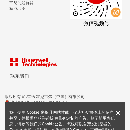
常见问题解答
站点地图
微信视频号
联系我们
版权所有 ©2026 霍尼韦尔（中国）有限公司
沪公网安备 31011502012180号
沪ICP备15008415号
×
我们使用 Cookie 来提升网站性能，促进社交媒体上的信息
条款条约
共享，并根据您的兴趣提供量身定制的广告。欲了解更多信
隐私声明
息，请参阅我们的
Cookie公告
。您也可以自定义浏览器的
您的隐私选项
Cookie 设置。请注意，如果您拒绝 Cookie，可能会影响网