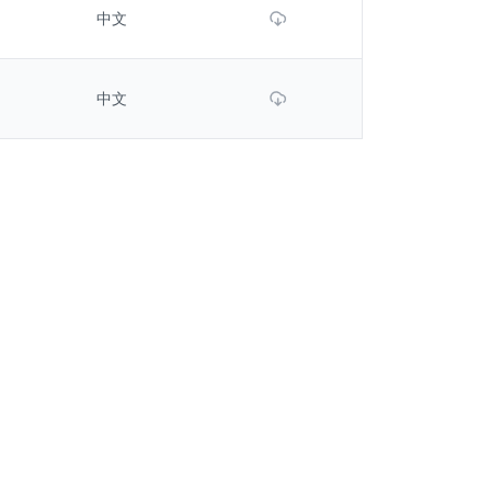
Download File
中文
Download File
中文