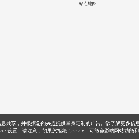
站点地图
上的信息共享，并根据您的兴趣提供量身定制的广告。欲了解更多信
沪公网安备 31011502012180号
沪ICP备15008415号
条款条约
隐
kie 设置。请注意，如果您拒绝 Cookie，可能会影响网站功能