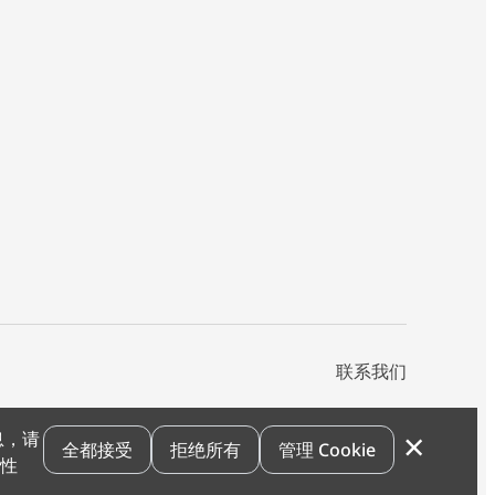
联系我们
×
息，请
私声明
您的隐私选项
霍尼韦尔科技Cookie通知
退订
漏洞报告
全都接受
拒绝所有
管理 Cookie
和性