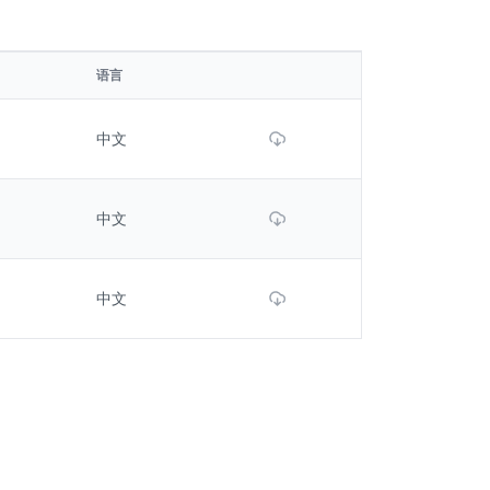
语言
Download File
中文
Download File
中文
Download File
中文