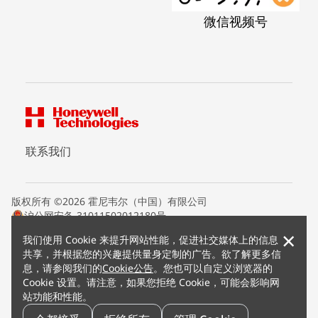
微信视频号
联系我们
版权所有 ©2026 霍尼韦尔（中国）有限公司
沪公网安备 31011502012180号
沪ICP备15008415号
×
我们使用 Cookie 来提升网站性能，促进社交媒体上的信息
条款条约
共享，并根据您的兴趣提供量身定制的广告。欲了解更多信
隐私声明
息，请参阅我们的
Cookie公告
。您也可以自定义浏览器的
您的隐私选项
Cookie 设置。请注意，如果您拒绝 Cookie，可能会影响网
霍尼韦尔科技Cookie通知
站功能和性能。
退订
漏洞报告