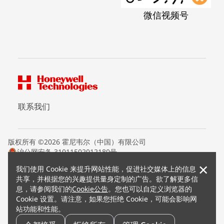
微信视频号
联系我们
版权所有 ©2026 霍尼韦尔（中国）有限公司
沪公网安备 31011502012180号
沪ICP备15008415号
×
我们使用 Cookie 来提升网站性能，促进社交媒体上的信息
条款条约
共享，并根据您的兴趣提供量身定制的广告。欲了解更多信
隐私声明
息，请参阅我们的
Cookie公告
。您也可以自定义浏览器的
您的隐私选项
Cookie 设置。请注意，如果您拒绝 Cookie，可能会影响网
霍尼韦尔科技Cookie通知
站功能和性能。
退订
漏洞报告