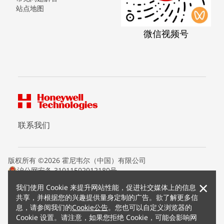
站点地图
微信视频号
联系我们
版权所有 ©2026 霍尼韦尔（中国）有限公司
沪公网安备 31011502012180号
沪ICP备15008415号
×
我们使用 Cookie 来提升网站性能，促进社交媒体上的信息
条款条约
共享，并根据您的兴趣提供量身定制的广告。欲了解更多信
隐私声明
息，请参阅我们的
Cookie公告
。您也可以自定义浏览器的
您的隐私选项
Cookie 设置。请注意，如果您拒绝 Cookie，可能会影响网
霍尼韦尔科技Cookie通知