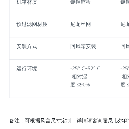
机箱材质
镀铝锌板
镀
预过滤网材质
尼龙丝网
尼
安装方式
回风箱安装
回
运行环境
-25° C~52° C
-25
相对湿
相
度 ≤90%
度 
备注：可根据风盘尺寸定制，详情请咨询霍尼韦尔科