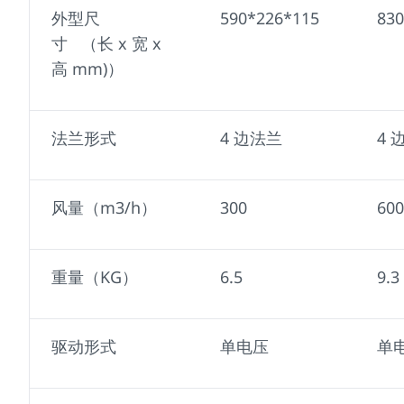
外型尺
590*226*115
830
寸 （长 x 宽 x
高 mm)）
法兰形式
4 边法兰
4 
风量（m3/h）
300
600
重量（KG）
6.5
9.3
驱动形式
单电压
单