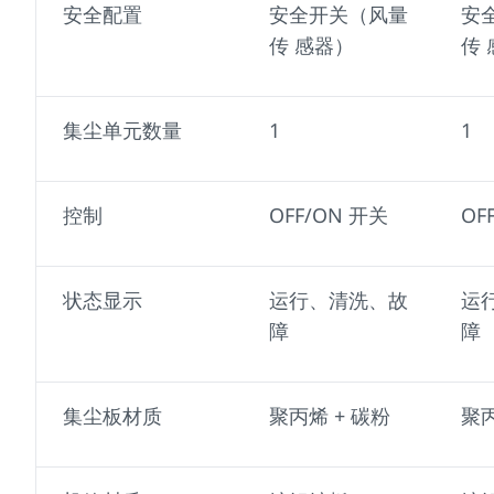
安全配置
安全开关（风量
安
传 感器）
传
集尘单元数量
1
1
控制
OFF/ON 开关
OF
状态显示
运行、清洗、故
运
障
障
集尘板材质
聚丙烯 + 碳粉
聚丙