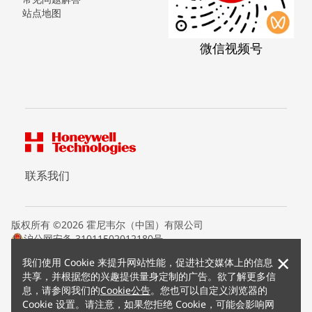
站点地图
微信视频号
联系我们
版权所有 ©2026 霍尼韦尔（中国）有限公司
沪公网安备 31011502012180号
沪ICP备15008415号
×
我们使用 Cookie 来提升网站性能，促进社交媒体上的信息
条款条约
共享，并根据您的兴趣提供量身定制的广告。欲了解更多信
隐私声明
息，请参阅我们的
Cookie公告
。您也可以自定义浏览器的
您的隐私选项
Cookie 设置。请注意，如果您拒绝 Cookie，可能会影响网
霍尼韦尔科技Cookie通知