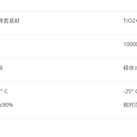
铝蜂窝基材
TiO
1000
装
模块
° C
-25° 
≤90%
相对湿