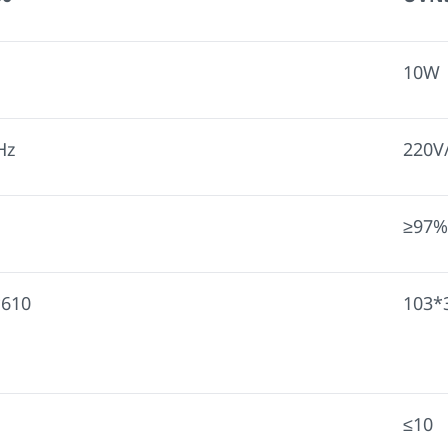
10W
Hz
220V
≥97%
*610
103*
≤10