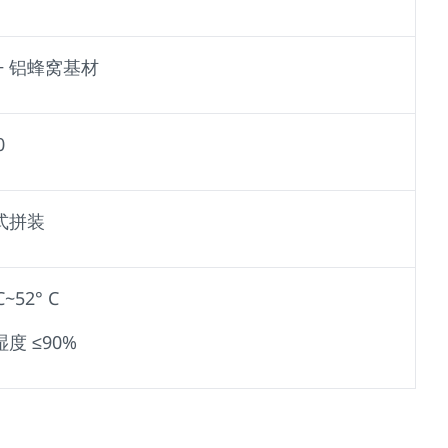
2+ 铝蜂窝基材
0
式拼装
C~52° C
度 ≤90%