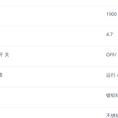
1900
4.7
 开 关
OFF/
障
运行 
镀铝
不锈