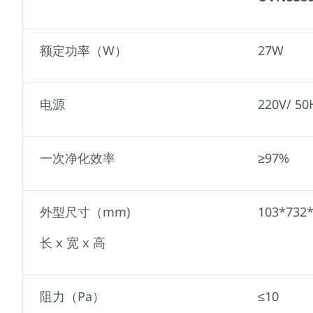
额定功率（W）
27W
电源
220V/ 50
一次净化效率
≥97%
外型尺寸（mm)
103*732
长 x 宽 x 高
阻力（Pa）
≤10