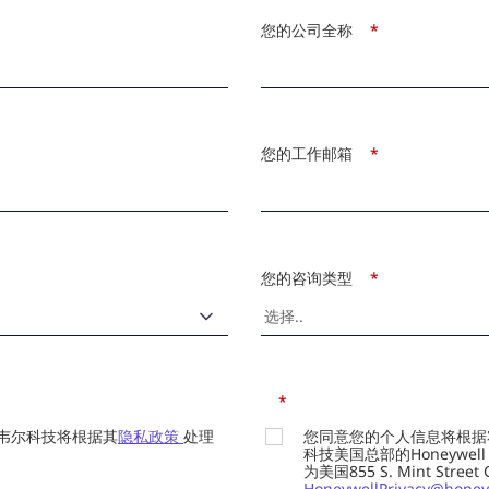
您的公司全称
*
您的工作邮箱
*
您的咨询类型
*
*
韦尔科技将根据其
隐私政策
处理
您同意您的个人信息将根据
科技美国总部的Honeywell Int
为美国855 S. Mint Street
HoneywellPrivacy@honey