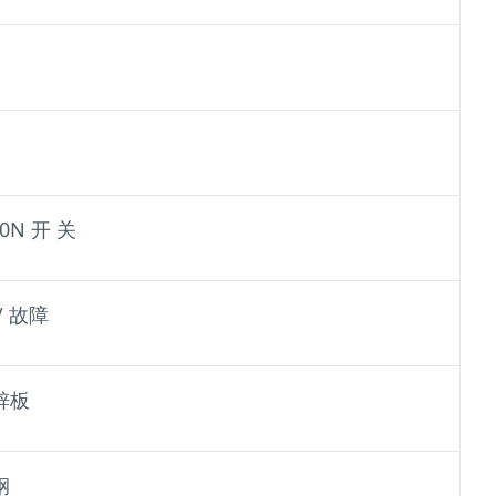
 0N 开 关
/ 故障
锌板
钢