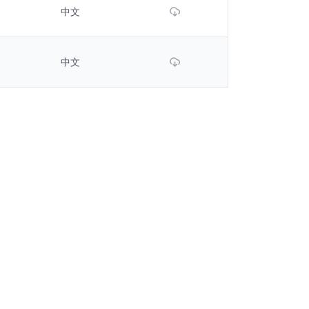
Download File
中文
Download File
中文