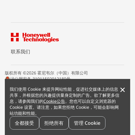
联系我们
版权所有 ©2026 霍尼韦尔（中国）有限公司
沪公网安备 31011502012180号
沪ICP备15008415号
×
我们使用 Cookie 来提升网站性能，促进社交媒体上的信息
条款条约
共享，并根据您的兴趣提供量身定制的广告。欲了解更多信
隐私声明
息，请参阅我们的
Cookie公告
。您也可以自定义浏览器的
您的隐私选项
Cookie 设置。请注意，如果您拒绝 Cookie，可能会影响网
霍尼韦尔科技Cookie通知
站功能和性能。
退订
漏洞报告
全都接受
拒绝所有
管理 Cookie