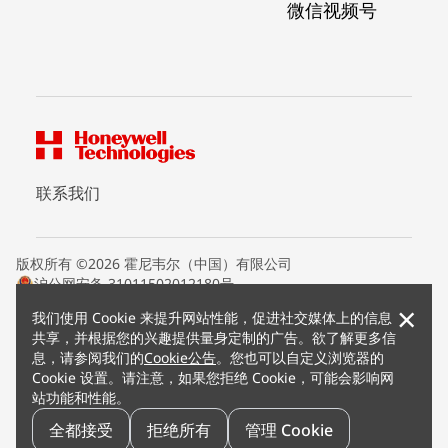
微信视频号
联系我们
版权所有 ©2026 霍尼韦尔（中国）有限公司
沪公网安备 31011502012180号
沪ICP备15008415号
×
我们使用 Cookie 来提升网站性能，促进社交媒体上的信息
条款条约
共享，并根据您的兴趣提供量身定制的广告。欲了解更多信
隐私声明
息，请参阅我们的
Cookie公告
。您也可以自定义浏览器的
您的隐私选项
Cookie 设置。请注意，如果您拒绝 Cookie，可能会影响网
霍尼韦尔科技Cookie通知
站功能和性能。
退订
漏洞报告
全都接受
拒绝所有
管理 Cookie