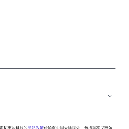
霍尼韦尔科技的
隐私政策
传输至中国大陆境外，包括至霍尼韦尔