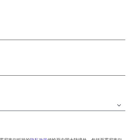
霍尼韦尔科技的
隐私政策
传输至中国大陆境外，包括至霍尼韦尔