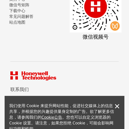
微信号矩阵
下载中心
常见问题解答
站点地图
微信视频号
联系我们
×
我们使用 Cookie 来提升网站性能，促进社交媒体上的信息
版权所有 ©2026 霍尼韦尔（中国）有限公司
共享，并根据您的兴趣提供量身定制的广告。欲了解更多信
沪公网安备 31011502012180号
息，请参阅我们的
Cookie公告
。您也可以自定义浏览器的
沪ICP备15008415号
Cookie 设置。请注意，如果您拒绝 Cookie，可能会影响网
条款条约
站功能和性能。