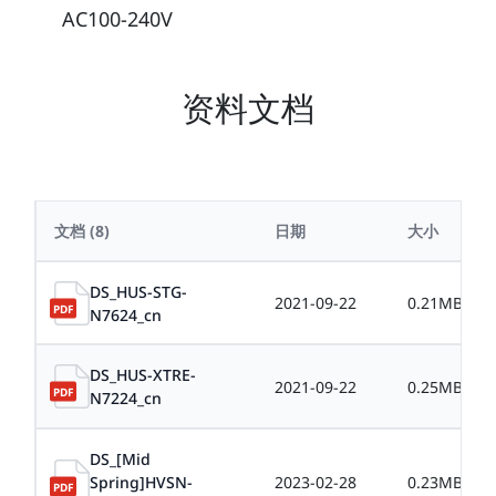
AC100-240V
资料文档
文档
(8)
日期
大小
DS_HUS-STG-
2021-09-22
0.21MB
N7624_cn
DS_HUS-XTRE-
2021-09-22
0.25MB
N7224_cn
DS_[Mid
Spring]HVSN-
2023-02-28
0.23MB