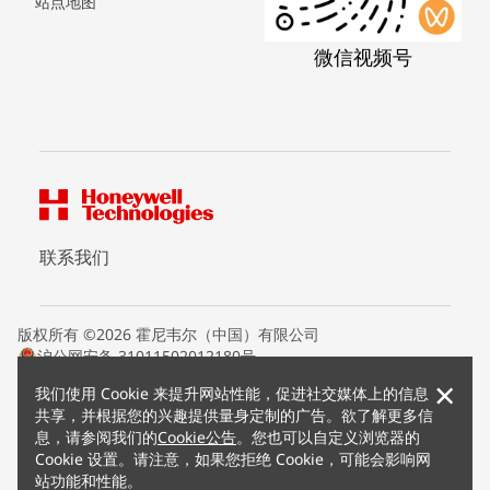
站点地图
微信视频号
联系我们
版权所有 ©2026 霍尼韦尔（中国）有限公司
沪公网安备 31011502012180号
沪ICP备15008415号
×
我们使用 Cookie 来提升网站性能，促进社交媒体上的信息
条款条约
共享，并根据您的兴趣提供量身定制的广告。欲了解更多信
隐私声明
息，请参阅我们的
Cookie公告
。您也可以自定义浏览器的
您的隐私选项
Cookie 设置。请注意，如果您拒绝 Cookie，可能会影响网
霍尼韦尔科技Cookie通知
站功能和性能。
退订