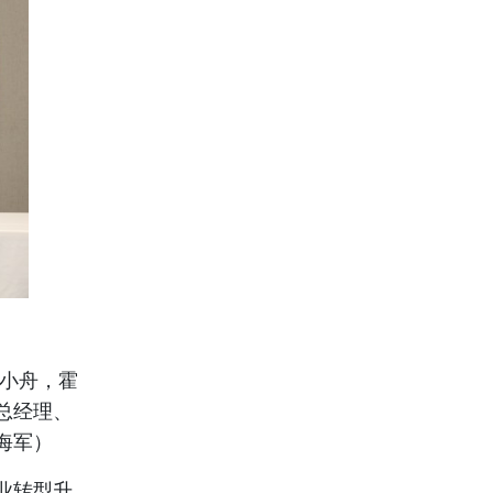
柴小舟，霍
总经理、
海军）
业转型升