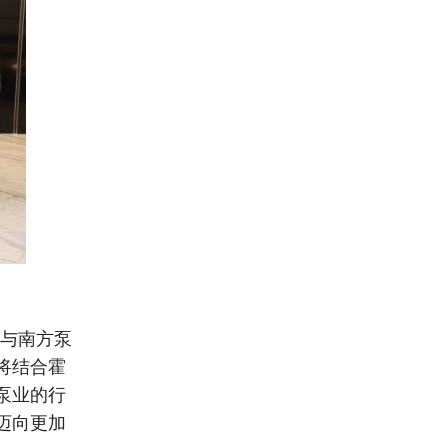
“与南方泵
将结合霍
泵业的行
迈向更加