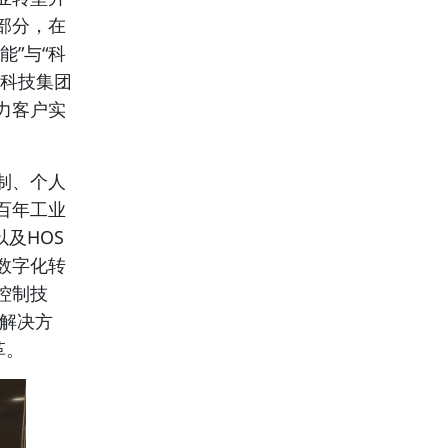
部分，在
”与“科
业科技集团
力客户实
制、个人
百年工业
及HOS
数字化转
控制技
测解决方
革。