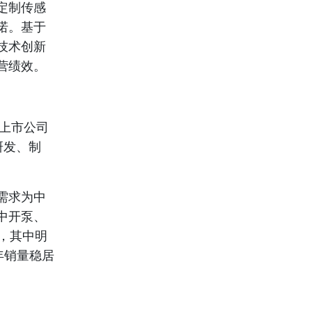
定制传感
诺。基于
技术创新
营绩效。
股上市公司
研发、制
需求为中
中开泵、
，其中明
年销量稳居