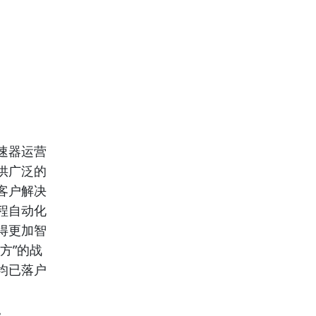
速器运营
供广泛的
客户解决
程自动化
得更加智
方”的战
均已落户
。