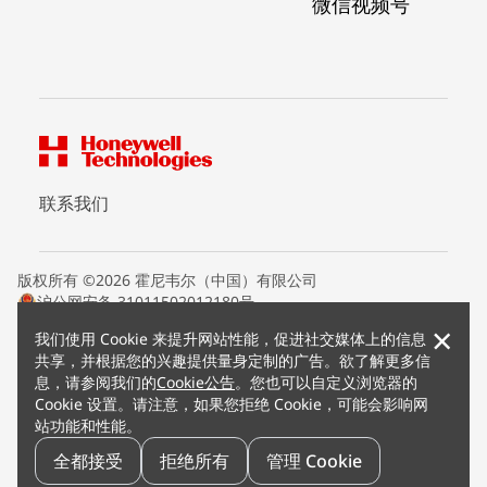
微信视频号
联系我们
版权所有 ©2026 霍尼韦尔（中国）有限公司
沪公网安备 31011502012180号
沪ICP备15008415号
×
我们使用 Cookie 来提升网站性能，促进社交媒体上的信息
条款条约
共享，并根据您的兴趣提供量身定制的广告。欲了解更多信
隐私声明
息，请参阅我们的
Cookie公告
。您也可以自定义浏览器的
您的隐私选项
Cookie 设置。请注意，如果您拒绝 Cookie，可能会影响网
霍尼韦尔科技Cookie通知
站功能和性能。
退订
漏洞报告
全都接受
拒绝所有
管理 Cookie