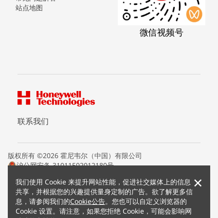
站点地图
微信视频号
联系我们
版权所有 ©2026 霍尼韦尔（中国）有限公司
沪公网安备 31011502012180号
沪ICP备15008415号
×
我们使用 Cookie 来提升网站性能，促进社交媒体上的信息
条款条约
共享，并根据您的兴趣提供量身定制的广告。欲了解更多信
隐私声明
息，请参阅我们的
Cookie公告
。您也可以自定义浏览器的
您的隐私选项
Cookie 设置。请注意，如果您拒绝 Cookie，可能会影响网
霍尼韦尔科技Cookie通知