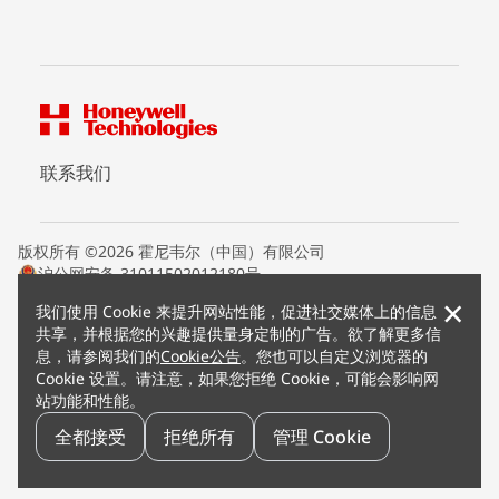
联系我们
版权所有 ©2026 霍尼韦尔（中国）有限公司
沪公网安备 31011502012180号
沪ICP备15008415号
×
我们使用 Cookie 来提升网站性能，促进社交媒体上的信息
条款条约
共享，并根据您的兴趣提供量身定制的广告。欲了解更多信
隐私声明
息，请参阅我们的
Cookie公告
。您也可以自定义浏览器的
您的隐私选项
Cookie 设置。请注意，如果您拒绝 Cookie，可能会影响网
霍尼韦尔科技Cookie通知
站功能和性能。
退订
漏洞报告
全都接受
拒绝所有
管理 Cookie