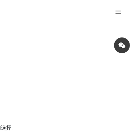
Share
on
wechat
的选择。