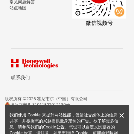
常见问题解答
站点地图
微信视频号
联系我们
版权所有 ©2026 霍尼韦尔（中国）有限公司
沪公网安备 31011502012180号
沪ICP备15008415号
×
我们使用 Cookie 来提升网站性能，促进社交媒体上的信息
条款条约
共享，并根据您的兴趣提供量身定制的广告。欲了解更多信
隐私声明
息，请参阅我们的
Cookie公告
。您也可以自定义浏览器的
您的隐私选项
Cookie 设置。请注意，如果您拒绝 Cookie，可能会影响网