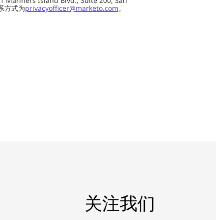
ers Island Blvd., Suite 200, San
 联系方式为
privacyofficer@marketo.com
。
关注我们