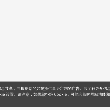
上的信息共享，并根据您的兴趣提供量身定制的广告。欲了解更多信
沪公网安备 31011502012180号
沪ICP备15008415号
条款条约
隐
kie 设置。请注意，如果您拒绝 Cookie，可能会影响网站功能