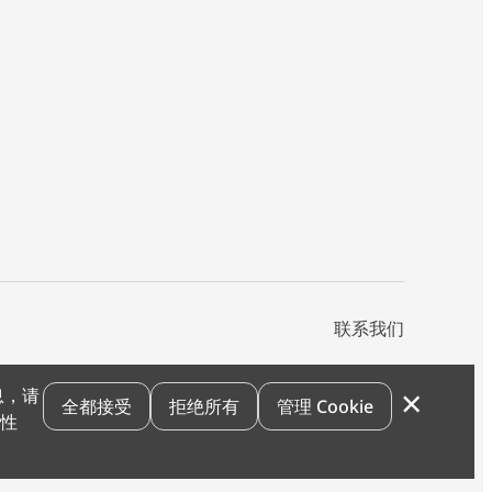
联系我们
×
息，请
私声明
您的隐私选项
霍尼韦尔科技Cookie通知
退订
漏洞报告
全都接受
拒绝所有
管理 Cookie
和性