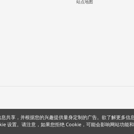
站点地图
上的信息共享，并根据您的兴趣提供量身定制的广告。欲了解更多信
沪公网安备 31011502012180号
沪ICP备15008415号
条款条约
隐
kie 设置。请注意，如果您拒绝 Cookie，可能会影响网站功能