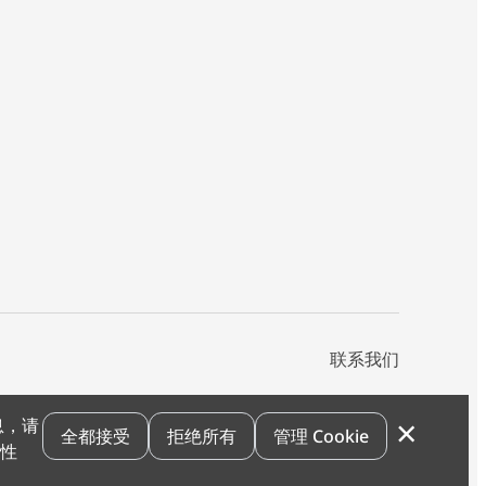
联系我们
×
息，请
私声明
您的隐私选项
霍尼韦尔科技Cookie通知
退订
漏洞报告
全都接受
拒绝所有
管理 Cookie
和性