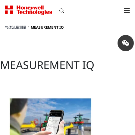
气体流量测量
MEASUREMENT IQ
Share
on
wechat
MEASUREMENT IQ