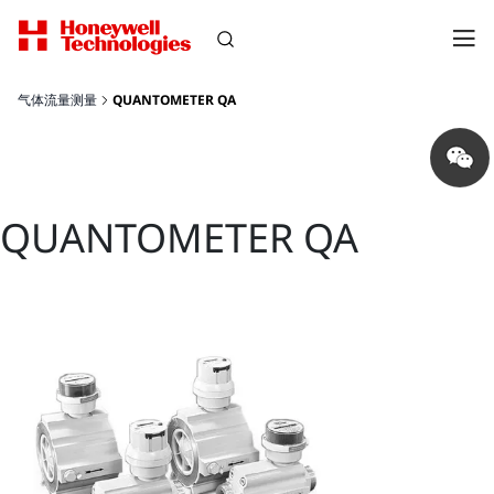
气体流量测量
QUANTOMETER QA
Share
on
wechat
QUANTOMETER QA