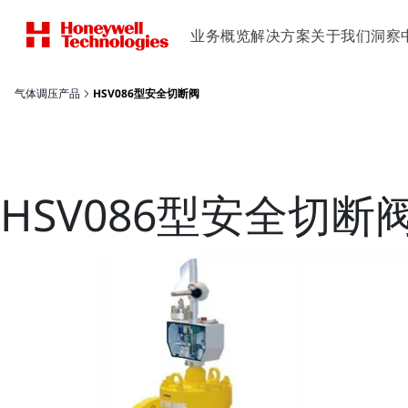
业务概览
解决方案
关于我们
洞察
气体调压产品
HSV086型安全切断阀
HSV086型安全切断