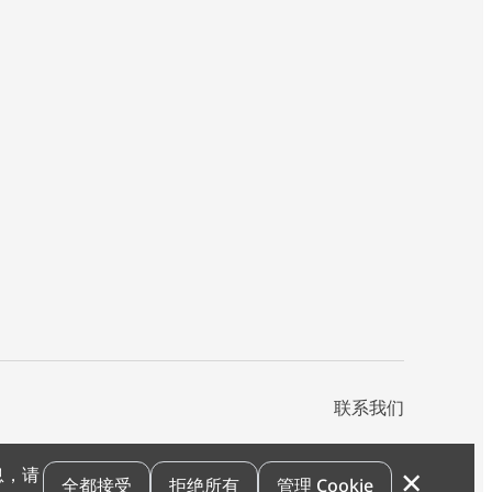
联系我们
×
息，请
私声明
您的隐私选项
霍尼韦尔科技Cookie通知
退订
漏洞报告
全都接受
拒绝所有
管理 Cookie