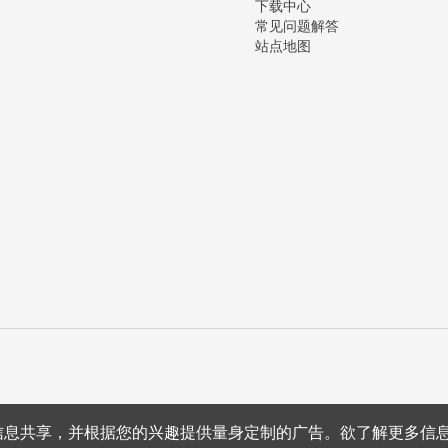
下载中心
常见问题解答
站点地图
上的信息共享，并根据您的兴趣提供量身定制的广告。欲了解更多信
沪公网安备 31011502012180号
沪ICP备15008415号
条款条约
隐