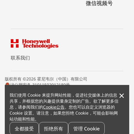
微信视频号
联系我们
版权所有 ©2026 霍尼韦尔（中国）有限公司
沪公网安备 31011502012180号
沪ICP备15008415号
×
我们使用 Cookie 来提升网站性能，促进社交媒体上的信息
条款条约
共享，并根据您的兴趣提供量身定制的广告。欲了解更多信
隐私声明
息，请参阅我们的
Cookie公告
。您也可以自定义浏览器的
您的隐私选项
Cookie 设置。请注意，如果您拒绝 Cookie，可能会影响网
霍尼韦尔科技Cookie通知
站功能和性能。
退订
漏洞报告
全都接受
拒绝所有
管理 Cookie