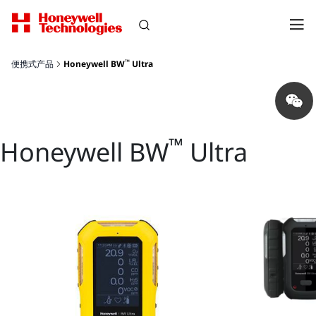
™
便携式产品
Honeywell BW
Ultra
Share
on
wechat
™
Honeywell BW
Ultra