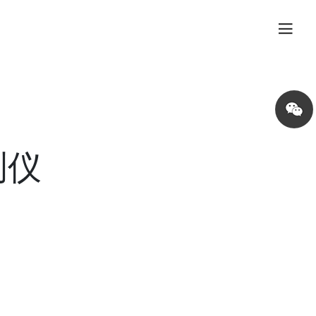
Share
on
wechat
测仪