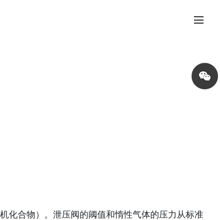
Share
on
wechat
有机化合物）。泄压阀的阈值和惰性气体的压力从标准