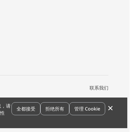
联系我们
×
息，请
私声明
您的隐私选项
霍尼韦尔科技Cookie通知
退订
漏洞报告
全都接受
拒绝所有
管理 Cookie
和性