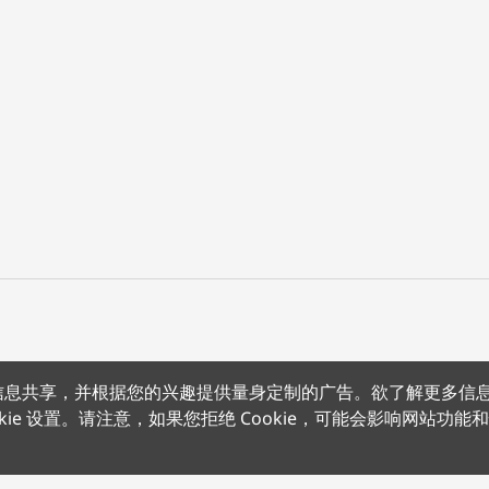
上的信息共享，并根据您的兴趣提供量身定制的广告。欲了解更多信
沪公网安备 31011502012180号
沪ICP备15008415号
条款条约
隐
kie 设置。请注意，如果您拒绝 Cookie，可能会影响网站功能