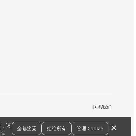
联系我们
×
息，请
私声明
您的隐私选项
霍尼韦尔科技Cookie通知
退订
漏洞报告
全都接受
拒绝所有
管理 Cookie
和性