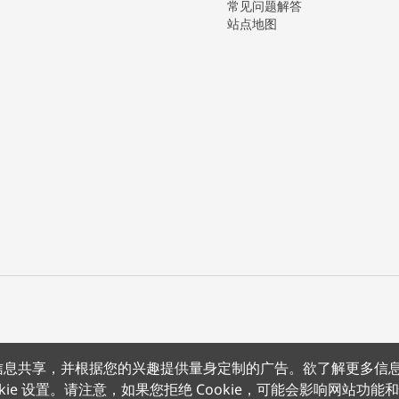
常见问题解答
站点地图
上的信息共享，并根据您的兴趣提供量身定制的广告。欲了解更多信
沪公网安备 31011502012180号
沪ICP备15008415号
条款条约
隐
kie 设置。请注意，如果您拒绝 Cookie，可能会影响网站功能