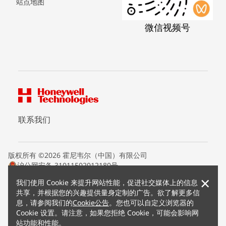
站点地图
微信视频号
联系我们
版权所有 ©2026 霍尼韦尔（中国）有限公司
沪公网安备 31011502012180号
沪ICP备15008415号
×
我们使用 Cookie 来提升网站性能，促进社交媒体上的信息
条款条约
共享，并根据您的兴趣提供量身定制的广告。欲了解更多信
隐私声明
息，请参阅我们的
Cookie公告
。您也可以自定义浏览器的
您的隐私选项
Cookie 设置。请注意，如果您拒绝 Cookie，可能会影响网
霍尼韦尔科技Cookie通知
站功能和性能。
退订