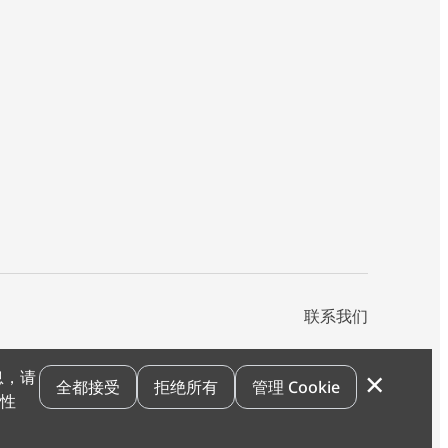
联系我们
×
息，请
私声明
您的隐私选项
霍尼韦尔科技Cookie通知
退订
漏洞报告
全都接受
拒绝所有
管理 Cookie
和性