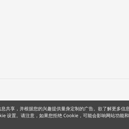
上的信息共享，并根据您的兴趣提供量身定制的广告。欲了解更多信
沪公网安备 31011502012180号
沪ICP备15008415号
条款条约
隐
kie 设置。请注意，如果您拒绝 Cookie，可能会影响网站功能