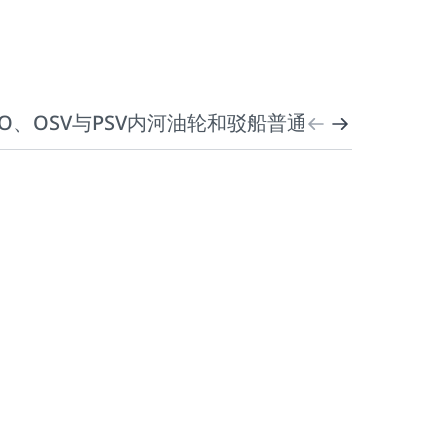
O、OSV与PSV
内河油轮和驳船
普通油轮