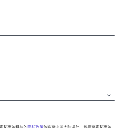
霍尼韦尔科技的
隐私政策
传输至中国大陆境外，包括至霍尼韦尔