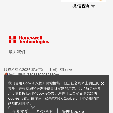
微信视频号
联系我们
版权所有 ©2026 霍尼韦尔（中国）有限公司
沪公网安备 31011502012180号
沪ICP备15008415号
×
我们使用 Cookie 来提升网站性能，促进社交媒体上的信息
条款条约
共享，并根据您的兴趣提供量身定制的广告。欲了解更多信
隐私声明
息，请参阅我们的
Cookie公告
。您也可以自定义浏览器的
您的隐私选项
Cookie 设置。请注意，如果您拒绝 Cookie，可能会影响网
霍尼韦尔科技Cookie通知
站功能和性能。
退订
漏洞报告
全都接受
拒绝所有
管理 Cookie