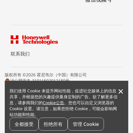
联系我们
版权所有 ©2026 霍尼韦尔（中国）有限公司
沪公网安备 31011502012180号
沪ICP备15008415号
×
我们使用 Cookie 来提升网站性能，促进社交媒体上的信息
条款条约
共享，并根据您的兴趣提供量身定制的广告。欲了解更多信
隐私声明
息，请参阅我们的
Cookie公告
。您也可以自定义浏览器的
您的隐私选项
Cookie 设置。请注意，如果您拒绝 Cookie，可能会影响网
霍尼韦尔科技Cookie通知
站功能和性能。
退订
漏洞报告
全都接受
拒绝所有
管理 Cookie