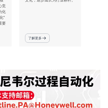
核
文化，逐步成长为行业标杆。
心竞
为化
化”
重要
了解更多