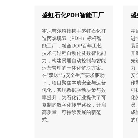
盛虹石化PDH智能工厂
盛
霍尼韦尔科技携手盛虹石化打
霍
造丙烷脱氢（PDH）标杆智
进
能工厂，融合UOP百年工艺
装
技术与过程自动化及数智化能
开
力，构建贯通自动控制与智能
先
运营管理的一体化解决方案。
力
在“双碳”与安全生产要求驱动
安
下，项目聚焦本质安全与运营
作
优化，实现数据驱动决策与效
可
率提升，为石化行业提供了可
化
复制的数字化转型路径，开启
员
高质量、可持续发展的新范
成
式。
的