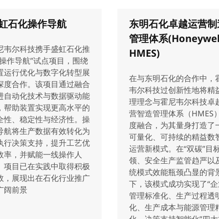
虹石化操作导航
东明石化卓越运营制
管理体系(Honeywel
尼韦尔科技携手盛虹石化推
HMES)
“操作导航”试点项目，围绕
置运行优化与数字化转型展
在与东明石化的合作中，
深度合作。该项目通过融合
韦尔科技过创新性地将精
进自动化技术与数据驱动能
理理念与霍尼韦尔科技卓
，帮助装置实现更高水平的
营智造管理体系（HMES
全性、稳定性与经济性。操
度融合，为其量身打造了
导航将生产数据有效转化为
可量化、可持续的精益数
执行决策支持，提升工艺优
运营新模式。在“双碳”目
效率，并赋能一线操作人
领、安全生产监管趋严以
。项目已在实践中取得积极
统模式效能瓶颈凸显的背
效，展现出在石化行业推广
下，该模式成功实现了“企
广阔前景
管理标准化、生产过程透
化、生产成本与能源管理