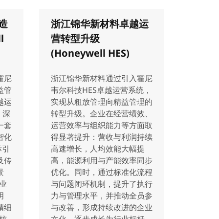
造
浙江锦华新材料卓越运
l
营转型升级
(Honeywell HES)
霍尼
浙江锦华新材料通过引入霍尼
益管
韦尔科技HES卓越运营系统，
越运
实现从粗放管理向精益管理的
）深
转型升级。企业在经营绩效、
一套
运营效率与组织能力等方面取
智化
得显著提升：营收与利润持续
标引
高速增长，人均效能大幅提
及传
高，能源利用与产能效率同步
景
优化。同时，通过标准化流程
业
与问题闭环机制，提升了执行
明
力与管理水平，并推动全员参
精细
与改善，形成持续改进的企业